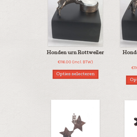
Honden urn Rottweiler
Hond
€
116.00
(incl. BTW)
€
1
Opties selecteren
Opt