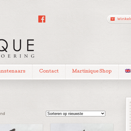
Winkel
unstenaars
Contact
Martinique Shop
Gesorteerd
ond
op
nieuwste