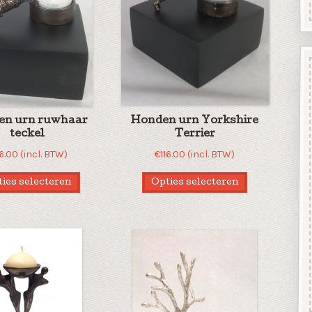
en urn ruwhaar
Honden urn Yorkshire
teckel
Terrier
16.00
(incl. BTW)
€
116.00
(incl. BTW)
ies selecteren
Opties selecteren