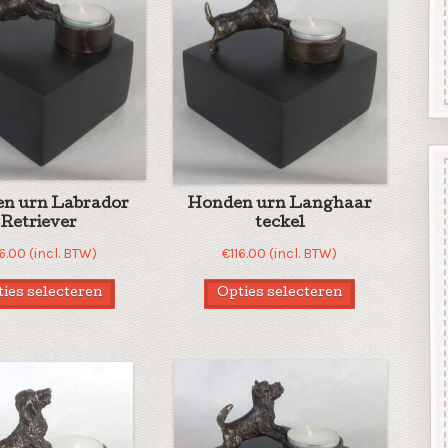
n urn Labrador
Honden urn Langhaar
Retriever
teckel
16.00
(incl. BTW)
€
116.00
(incl. BTW)
ies selecteren
Opties selecteren