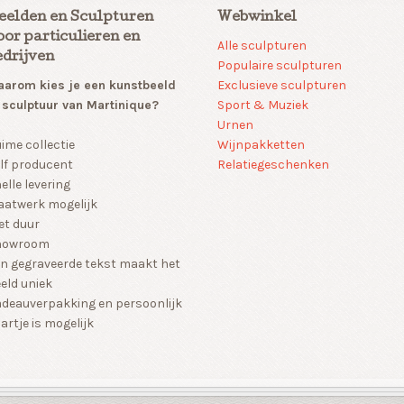
eelden en Sculpturen
Webwinkel
oor particulieren en
Alle sculpturen
edrijven
Populaire sculpturen
arom kies je een kunstbeeld
Exclusieve sculpturen
 sculptuur van Martinique?
Sport & Muziek
Urnen
Wijnpakketten
ime collectie
Relatiegeschenken
lf producent
elle levering
atwerk mogelijk
et duur
howroom
n gegraveerde tekst maakt het
eld uniek
deauverpakking en persoonlijk
artje is mogelijk