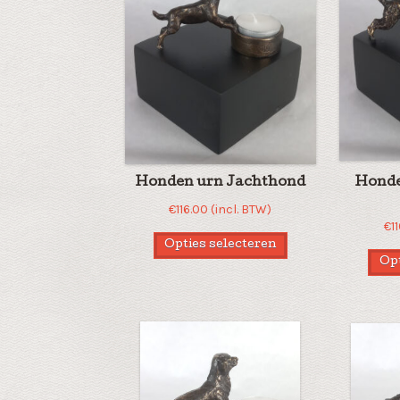
Honden urn Jachthond
Honde
€
116.00
(incl. BTW)
€
1
Opties selecteren
Opt