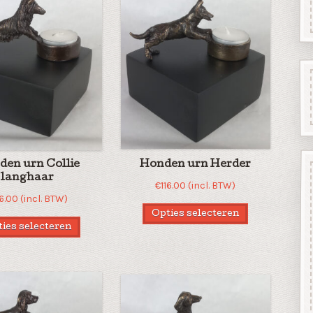
en urn Collie
Honden urn Herder
langhaar
€
116.00
(incl. BTW)
16.00
(incl. BTW)
Opties selecteren
ies selecteren