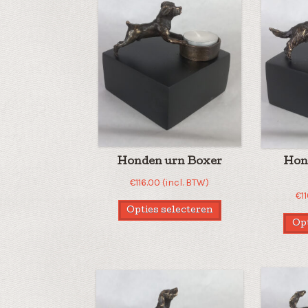
Honden urn Boxer
Hond
€
116.00
(incl. BTW)
€
1
Opties selecteren
Opt