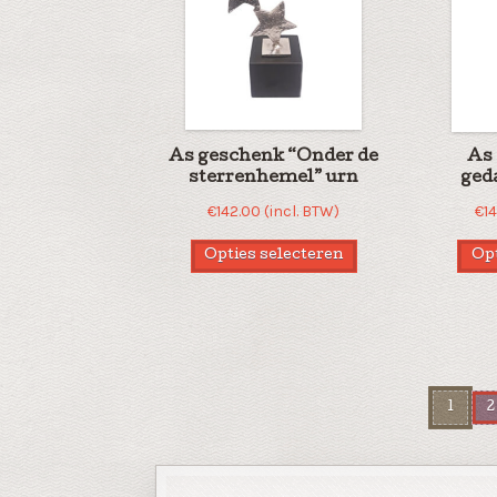
As geschenk “Onder de
As 
sterrenhemel” urn
geda
€
142.00
(incl. BTW)
€
1
Opties selecteren
Opt
1
2