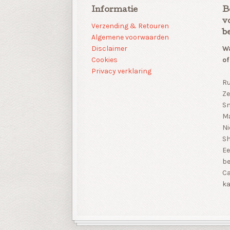
Informatie
B
v
Verzending & Retouren
b
Algemene voorwaarden
Disclaimer
Wa
Cookies
of
Privacy verklaring
Ru
Ze
Sn
Ma
Ni
S
Ee
be
Ca
ka