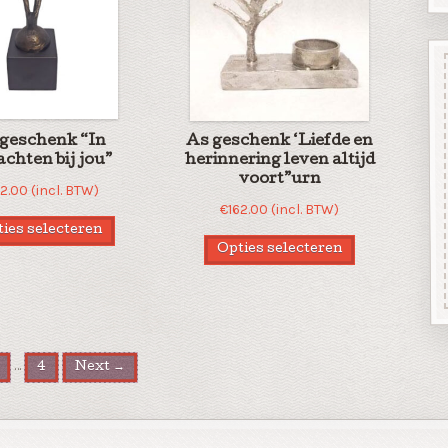
geschenk “In
As geschenk ‘Liefde en
chten bij jou”
herinnering leven altijd
voort”urn
42.00
(incl. BTW)
€
162.00
(incl. BTW)
ies selecteren
Opties selecteren
…
4
Next →