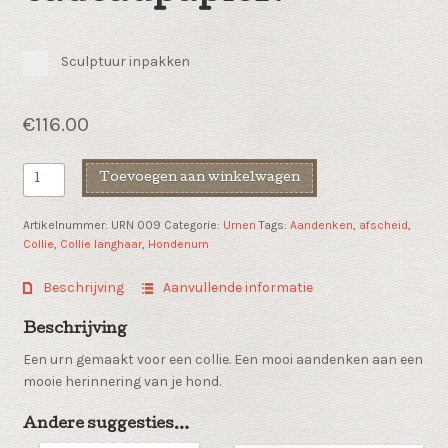
Sculptuur inpakken
€
116.00
Honden
Toevoegen aan winkelwagen
urn
Collie
Artikelnummer:
URN 009
Categorie:
Urnen
Tags:
Aandenken
,
afscheid
,
langhaar
Collie
,
Collie langhaar
,
Hondenurn
aantal
Beschrijving
Aanvullende informatie
Beschrijving
Een urn gemaakt voor een collie. Een mooi aandenken aan een
mooie herinnering van je hond.
Andere suggesties…