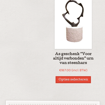
As geschenk “Voor
altijd verbonden” urn
van steenhars
€
187.00
(incl. BTW)
Opties selecteren