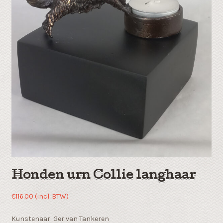
Honden urn Collie langhaar
€
116.00
(incl. BTW)
Kunstenaar: Ger van Tankeren