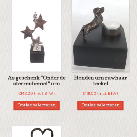
As geschenk “Onder de
Honden urn ruwhaar
sterrenhemel” urn
teckel
€
142.00
(incl. BTW)
€
116.00
(incl. BTW)
Opties selecteren
Opties selecteren