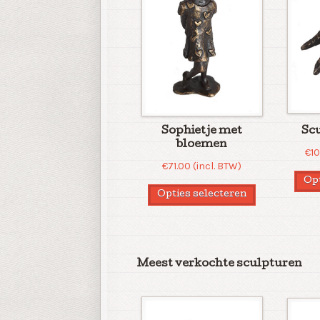
Sophietje met
Sc
bloemen
€
1
€
71.00
(incl. BTW)
Opt
Opties selecteren
Meest verkochte sculpturen