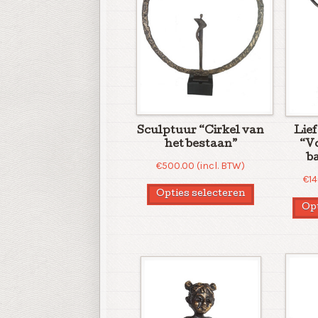
Sculptuur “Cirkel van
Lie
het bestaan”
“V
b
€
500.00
(incl. BTW)
€
1
Opties selecteren
Opt