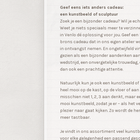
Geef eens iets anders cadeau:
een kunstbeeld of sculptuur
Zoek je een bijzonder cadeau? Wil je ec
Weet je niets speciaals meer te verzin
in Venlo dé oplossing voor jou. Geef e
brons cadeau dat in ons eigen atelier 
in ontvangst nemen. En ongetwijfeld vin
gezien als een bijzonder aandenken aan 
wedstrijd, een onvergetelijke trouwdag,
dan ook een prachtige attentie.
Natuurlijk kun je ook een kunstbeeld of
heel mooi op de kast, op de vloer of aa
misschien niet 1, 2, 3 aan denkt, maar e
mooi kunstbeeld, zodat je er – als het ve
plezier naar gaat kijken. Zo wordt de h
meer tastbaar.
Je vindt in ons assortiment veel kunstbe
voor elke gelegenheid een passend ges