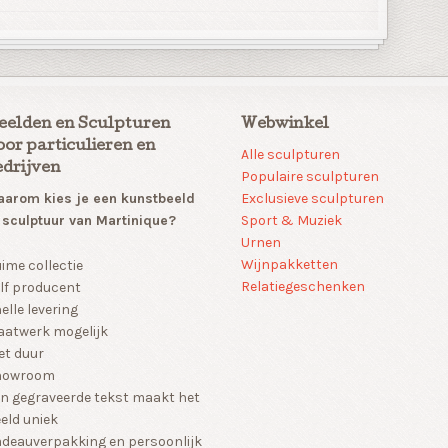
eelden en Sculpturen
Webwinkel
oor particulieren en
Alle sculpturen
edrijven
Populaire sculpturen
arom kies je een kunstbeeld
Exclusieve sculpturen
 sculptuur van Martinique?
Sport & Muziek
Urnen
Wijnpakketten
ime collectie
Relatiegeschenken
lf producent
elle levering
atwerk mogelijk
et duur
howroom
n gegraveerde tekst maakt het
eld uniek
deauverpakking en persoonlijk