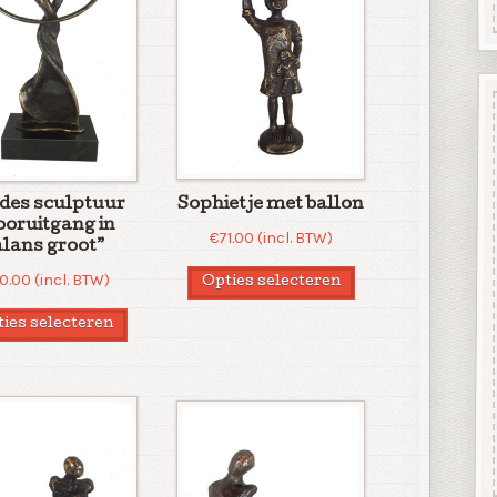
fdes sculptuur
Sophietje met ballon
ooruitgang in
€
71.00
(incl. BTW)
alans groot”
40.00
(incl. BTW)
Opties selecteren
ies selecteren