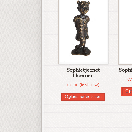
Sophietje met
Sophi
bloemen
€
7
€
71.00
(incl. BTW)
Opt
Opties selecteren