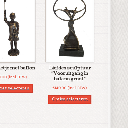
etje met ballon
Liefdes sculptuur
“Vooruitgang in
1.00
(incl. BTW)
balans groot”
€
140.00
(incl. BTW)
ies selecteren
Opties selecteren