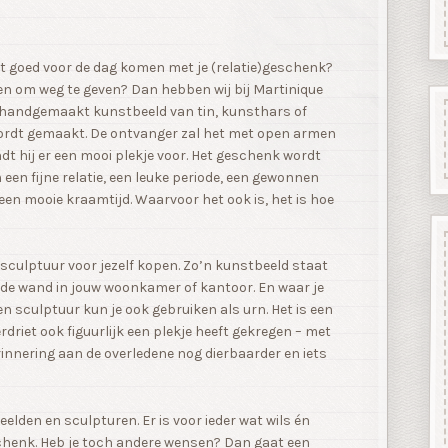
ht goed voor de dag komen met je (relatie)geschenk?
nen om weg te geven? Dan hebben wij bij Martinique
en handgemaakt kunstbeeld van tin, kunsthars of
wordt gemaakt. De ontvanger zal het met open armen
dt hij er een mooi plekje voor. Het geschenk wordt
een fijne relatie, een leuke periode, een gewonnen
 een mooie kraamtijd. Waarvoor het ook is, het is hoe
 sculptuur voor jezelf kopen. Zo’n kunstbeeld staat
n de wand in jouw woonkamer of kantoor. En waar je
en sculptuur kun je ook gebruiken als urn. Het is een
rdriet ook figuurlijk een plekje heeft gekregen – met
erinnering aan de overledene nog dierbaarder en iets
elden en sculpturen. Er is voor ieder wat wils én
chenk. Heb je toch andere wensen? Dan gaat een