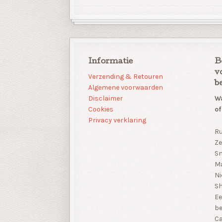
Informatie
B
v
Verzending & Retouren
b
Algemene voorwaarden
Disclaimer
Wa
Cookies
of
Privacy verklaring
Ru
Ze
Sn
Ma
Ni
S
Ee
be
Ca