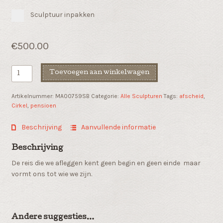
Sculptuur inpakken
€
500.00
Sculptuur
Toevoegen aan winkelwagen
"Cirkel
van
Artikelnummer:
MA00759SB
Categorie:
Alle Sculpturen
Tags:
afscheid
,
het
Cirkel
,
pensioen
bestaan"
aantal
Beschrijving
Aanvullende informatie
Beschrijving
De reis die we afleggen kent geen begin en geen einde maar
vormt ons tot wie we zijn.
Andere suggesties…