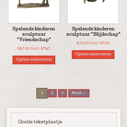
Spelende kinderen
Spelende kinderen
sculptuur
sculptuur “Blijdschap”
“Vriendschap”
€
73.00
(incl. BTW)
€
67.00
(incl. BTW)
Opties selecteren
Opties selecteren
1
2
3
Next →
Gratis tekstplaatje