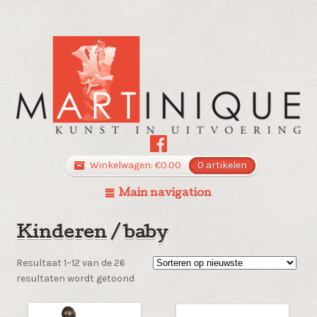
Winkelwagen:
€
0.00
0 artikelen
Main navigation
Kinderen / baby
Resultaat 1–12 van de 26
Gesorteerd
resultaten wordt getoond
op
nieuwste