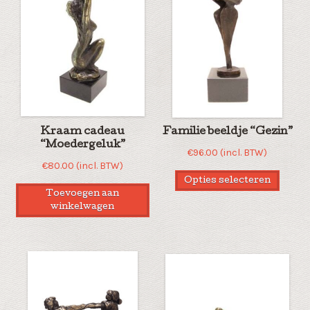
Kraam cadeau
Familie beeldje “Gezin”
“Moedergeluk”
€
96.00
(incl. BTW)
€
80.00
(incl. BTW)
Opties selecteren
Toevoegen aan
winkelwagen