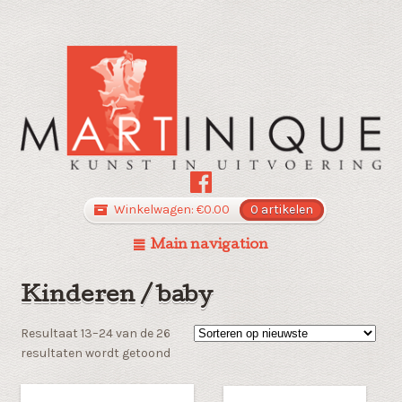
Winkelwagen:
€
0.00
0 artikelen
Main navigation
Kinderen / baby
Resultaat 13–24 van de 26
Gesorteerd
resultaten wordt getoond
op
nieuwste