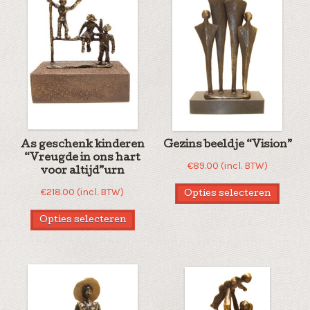
As geschenk kinderen
Gezins beeldje “Vision”
“Vreugde in ons hart
€
89.00
(incl. BTW)
voor altijd”urn
€
218.00
(incl. BTW)
Opties selecteren
Opties selecteren