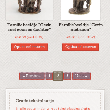
Familie beeldje “Gezin
Familie beeldje “Gezin
met zoon en dochter”
met zoon”
€
56.00
(incl. BTW)
€
48.00
(incl. BTW)
Opties selecteren
Opties selecteren
← Previous
1
2
3
Next →
Gratis tekstplaatje
Bij alle bestellingen zijn de tekstplaatjes gratis