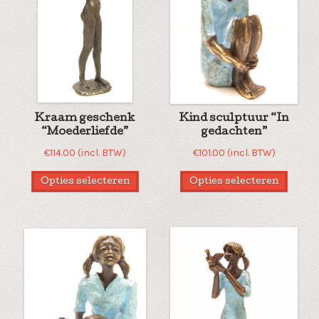
Kraam geschenk
Kind sculptuur “In
“Moederliefde”
gedachten”
€
114.00
(incl. BTW)
€
101.00
(incl. BTW)
Opties selecteren
Opties selecteren