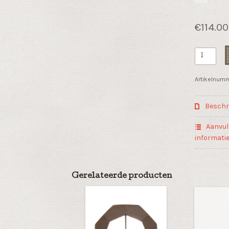
€
114.00
Kraam
geschenk
"Moederli
Artikelnum
aantal
Beschri
Aanvul
informati
Gerelateerde producten