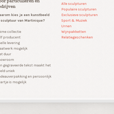
oor particulieren en
Alle sculpturen
edrijven
Populaire sculpturen
arom kies je een kunstbeeld
Exclusieve sculpturen
 sculptuur van Martinique?
Sport & Muziek
Urnen
Wijnpakketten
ime collectie
Relatiegeschenken
lf producent
elle levering
atwerk mogelijk
et duur
howroom
n gegraveerde tekst maakt het
eld uniek
deauverpakking en persoonlijk
artje is mogelijk