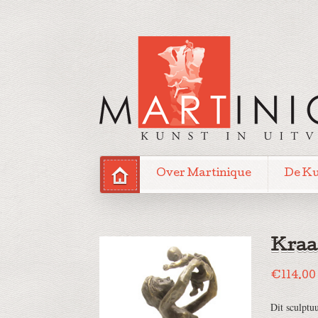
Over Martinique
De K
Kraa
€
114.00
Dit sculptu