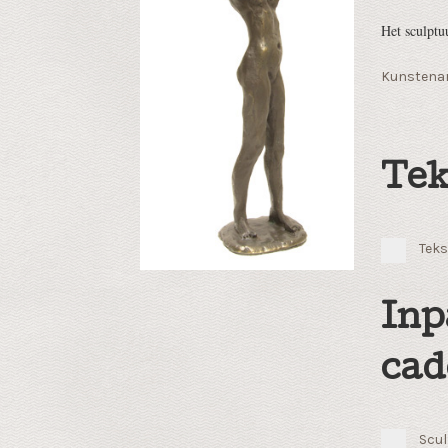
Het sculptu
Kunstenar
Tek
Teks
Inp
cad
Scul