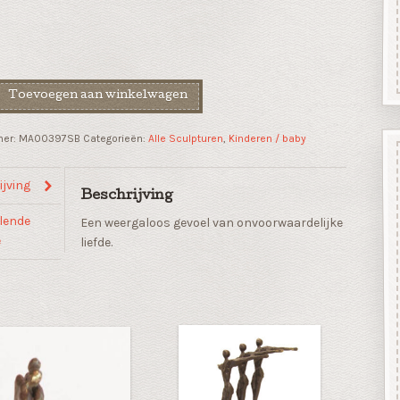
Toevoegen aan winkelwagen
efde"
mer:
MA00397SB
Categorieën:
Alle Sculpturen
,
Kinderen / baby
jving
Beschrijving
lende
Een weergaloos gevoel van onvoorwaardelijke
e
liefde.