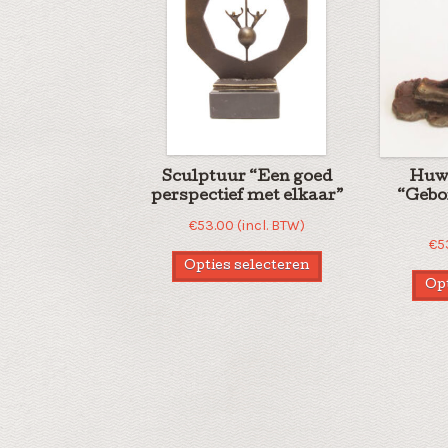
Sculptuur “Een goed
Huwe
perspectief met elkaar”
“Gebo
€
53.00
(incl. BTW)
€
5
Opties selecteren
Opt