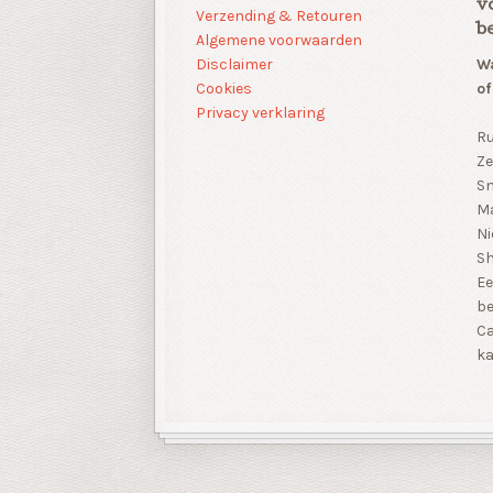
v
Verzending & Retouren
b
Algemene voorwaarden
Disclaimer
Wa
Cookies
of
Privacy verklaring
Ru
Ze
Sn
Ma
Ni
S
Ee
be
Ca
ka