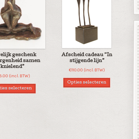
lijk geschenk
Afscheid cadeau “In
rgenheid samen
stijgende lijn”
knielend”
€
110.00
(incl. BTW)
3.00
(incl. BTW)
Opties selecteren
ies selecteren