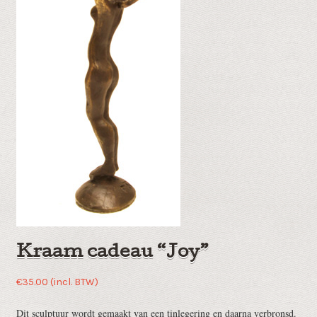
Kraam cadeau “Joy”
€
35.00
(incl. BTW)
Dit sculptuur wordt gemaakt van een tinlegering en daarna verbronsd.