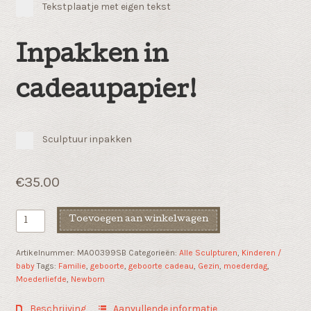
Tekstplaatje met eigen tekst
Inpakken in
cadeaupapier!
Sculptuur inpakken
€
35.00
Kraam
Toevoegen aan winkelwagen
cadeau
"Joy"
Artikelnummer:
MA00399SB
Categorieën:
Alle Sculpturen
,
Kinderen /
aantal
baby
Tags:
Familie
,
geboorte
,
geboorte cadeau
,
Gezin
,
moederdag
,
Moederliefde
,
Newborn
Beschrijving
Aanvullende informatie