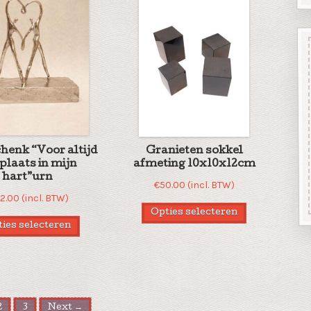
henk “Voor altijd
Granieten sokkel
plaats in mijn
afmeting 10x10x12cm
hart”urn
€
50.00
(incl. BTW)
62.00
(incl. BTW)
Opties selecteren
ies selecteren
2
3
Next →