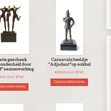
atie geschenk
Carnavals beeldje
ondenheid door
“Adjudant”op sokkel
d” samenwerking
€
39.00
(incl. BTW)
6.00
(incl. BTW)
Opties selecteren
ies selecteren