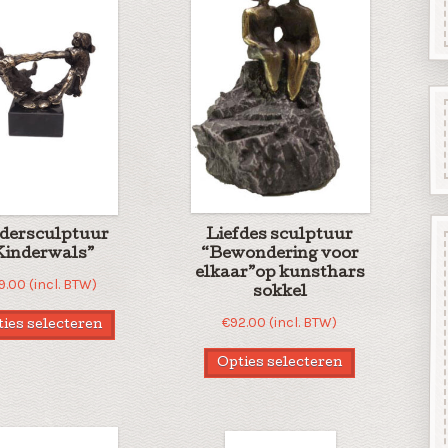
dersculptuur
Liefdes sculptuur
Kinderwals”
“Bewondering voor
elkaar”op kunsthars
9.00
(incl. BTW)
sokkel
€
92.00
(incl. BTW)
ies selecteren
Opties selecteren