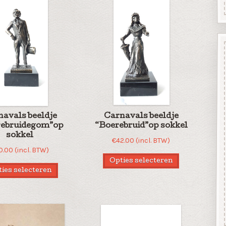
navals beeldje
Carnavals beeldje
rebruidegom”op
“Boerebruid”op sokkel
sokkel
€
42.00
(incl. BTW)
0.00
(incl. BTW)
Opties selecteren
ies selecteren