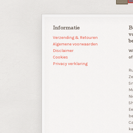
Informatie
B
v
Verzending & Retouren
b
Algemene voorwaarden
Disclaimer
Wa
Cookies
of
Privacy verklaring
Ru
Ze
Sn
Ma
Ni
S
Ee
be
Ca
ka