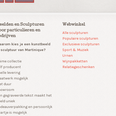
eelden en Sculpturen
Webwinkel
oor particulieren en
Alle sculpturen
edrijven
Populaire sculpturen
arom kies je een kunstbeeld
Exclusieve sculpturen
 sculptuur van Martinique?
Sport & Muziek
Urnen
Wijnpakketten
ime collectie
Relatiegeschenken
lf producent
elle levering
atwerk mogelijk
et duur
howroom
n gegraveerde tekst maakt het
eld uniek
deauverpakking en persoonlijk
artje is mogelijk