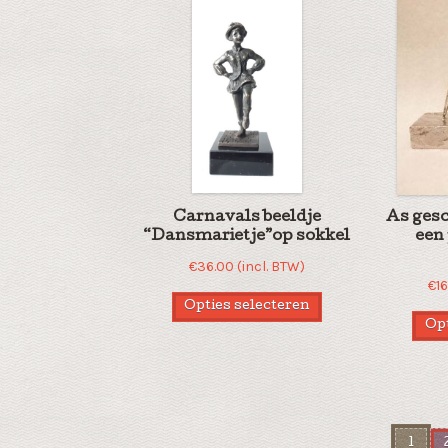
Carnavals beeldje
As gesc
“Dansmarietje”op sokkel
een 
€
36.00
(incl. BTW)
€
1
Opties selecteren
Opt
1