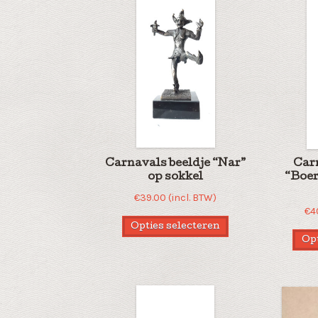
Carnavals beeldje “Nar”
Car
op sokkel
“Boe
€
39.00
(incl. BTW)
€
4
Opties selecteren
Opt