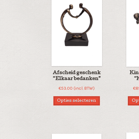
Afscheid geschenk
Kin
“Elkaar bedanken”
“
€
53.00
(incl. BTW)
€
8
Opties selecteren
Opt