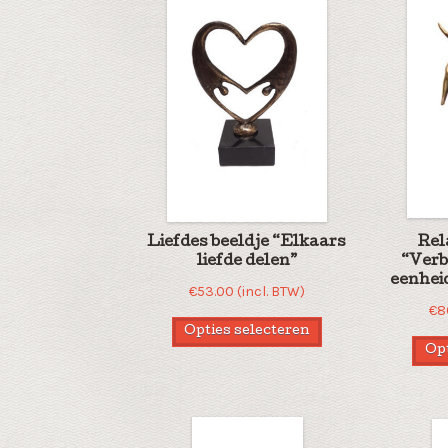
Liefdes beeldje “Elkaars
Rel
liefde delen”
“Verb
eenhei
€
53.00
(incl. BTW)
€
8
Opties selecteren
Opt