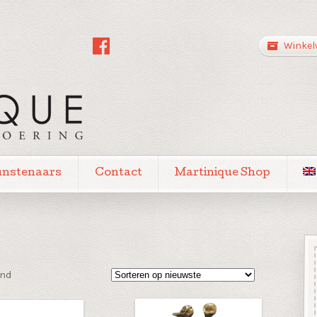
Winkel
unstenaars
Contact
Martinique Shop
Gesorteerd
ond
op
nieuwste