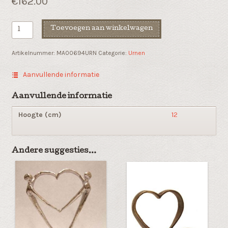
€
162.00
As
Toevoegen aan winkelwagen
geschenk
"Voor
Artikelnummer:
MA00694URN
Categorie:
Urnen
altijd
een
Aanvullende informatie
plaats
in
Aanvullende informatie
mijn
Hoogte (cm)
12
hart"urn
aantal
Andere suggesties…