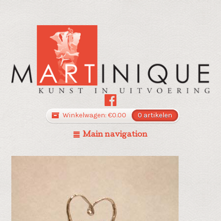
Winkelwagen:
€
0.00
0 artikelen
Main navigation