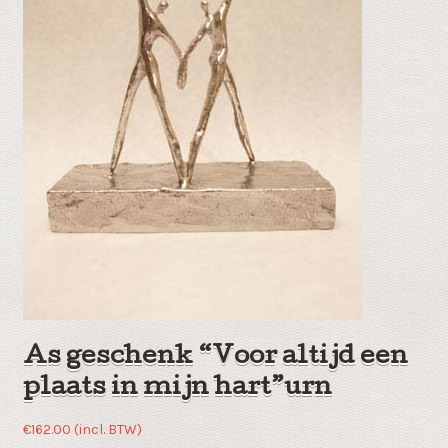
As geschenk “Voor altijd een
plaats in mijn hart”urn
€
162.00
(incl. BTW)