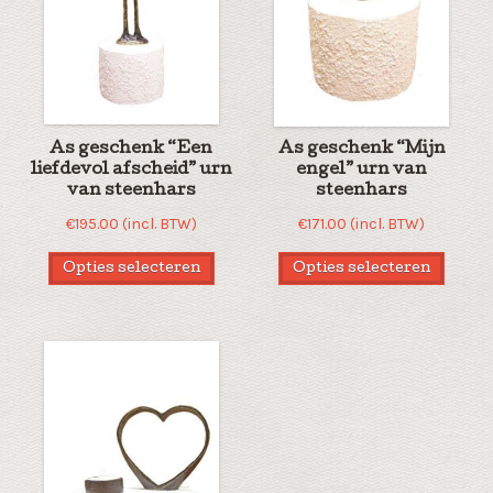
As geschenk “Een
As geschenk “Mijn
liefdevol afscheid” urn
engel” urn van
van steenhars
steenhars
€
195.00
(incl. BTW)
€
171.00
(incl. BTW)
Opties selecteren
Opties selecteren