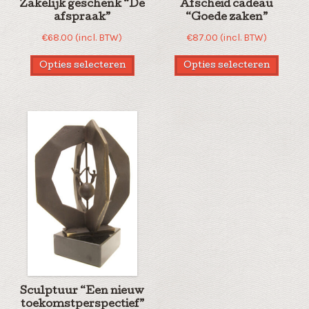
Zakelijk geschenk “De
Afscheid cadeau
afspraak”
“Goede zaken”
€
68.00
(incl. BTW)
€
87.00
(incl. BTW)
Opties selecteren
Opties selecteren
Sculptuur “Een nieuw
toekomstperspectief”