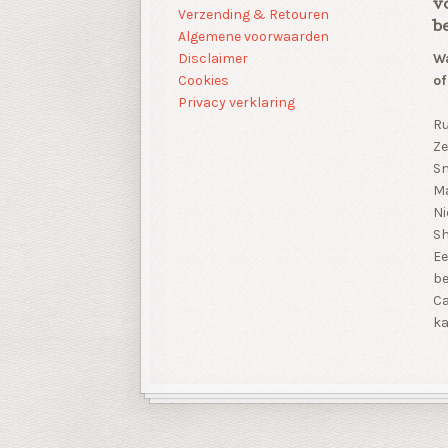
v
Verzending & Retouren
b
Algemene voorwaarden
Disclaimer
Wa
Cookies
of
Privacy verklaring
Ru
Ze
Sn
Ma
Ni
S
Ee
be
Ca
ka