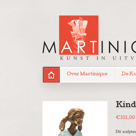
Over Martinique
De K
Kind
€
101.00
Dit sculptu