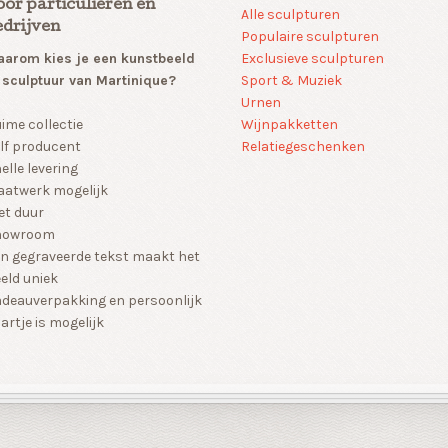
oor particulieren en
Alle sculpturen
edrijven
Populaire sculpturen
arom kies je een kunstbeeld
Exclusieve sculpturen
 sculptuur van Martinique?
Sport & Muziek
Urnen
Wijnpakketten
ime collectie
Relatiegeschenken
lf producent
elle levering
atwerk mogelijk
et duur
howroom
n gegraveerde tekst maakt het
eld uniek
deauverpakking en persoonlijk
artje is mogelijk