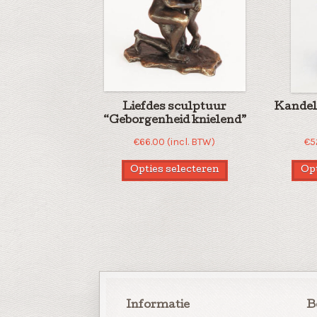
Liefdes sculptuur
Kandel
“Geborgenheid knielend”
€
66.00
(incl. BTW)
€
5
Opties selecteren
Opt
Informatie
B