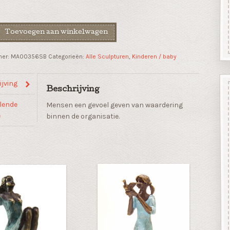
Toevoegen aan winkelwagen
mer:
MA00356SB
Categorieën:
Alle Sculpturen
,
Kinderen / baby
n"
jving
Beschrijving
lende
Mensen een gevoel geven van waardering
e
binnen de organisatie.