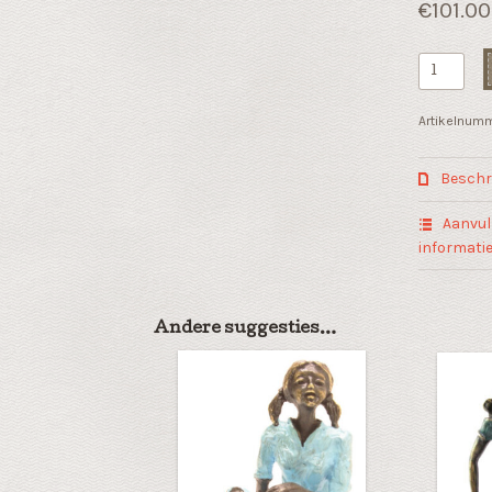
€
101.00
Kind
sculptuur
"In
Artikelnum
gedachte
aantal
Beschri
Aanvul
informati
Andere suggesties…