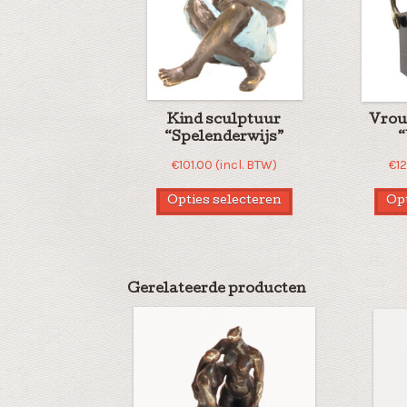
Kind sculptuur
Vrou
“Spelenderwijs”
“
€
101.00
(incl. BTW)
€
1
Opties selecteren
Opt
Gerelateerde producten