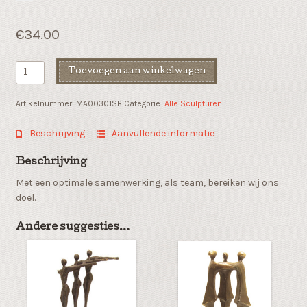
€
34.00
Zakelijk
Toevoegen aan winkelwagen
geschenk
"Samen
Artikelnummer:
MA00301SB
Categorie:
Alle Sculpturen
het
doel
Beschrijving
Aanvullende informatie
bereiken"
aantal
Beschrijving
Met een optimale samenwerking, als team, bereiken wij ons
doel.
Andere suggesties…