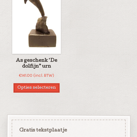
As geschenk ‘De
dolfijn” urn
€
141.00
(incl. BTW)
Opties selecteren
Gratis tekstplaatje