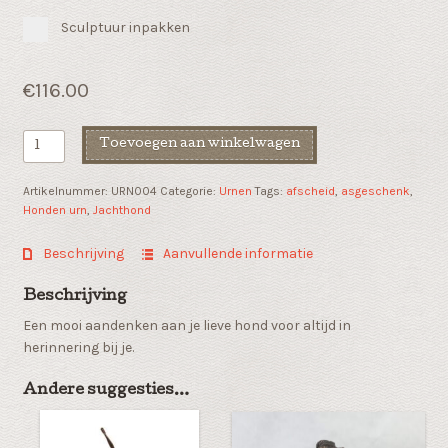
Sculptuur inpakken
€
116.00
Honden
Toevoegen aan winkelwagen
urn
Jachthond
Artikelnummer:
URN004
Categorie:
Urnen
Tags:
afscheid
,
asgeschenk
,
aantal
Honden urn
,
Jachthond
Beschrijving
Aanvullende informatie
Beschrijving
Een mooi aandenken aan je lieve hond voor altijd in
herinnering bij je.
Andere suggesties…