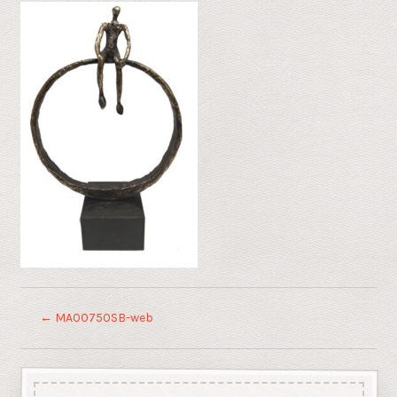
←
MA00750SB-web