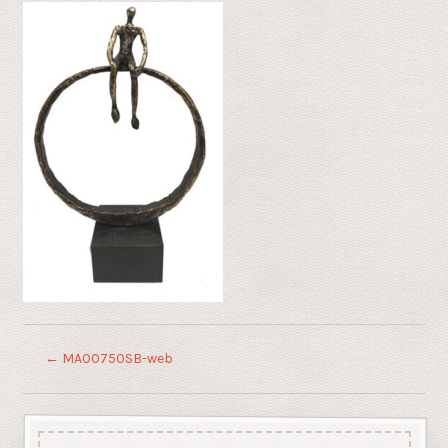
←
MA00750SB-web