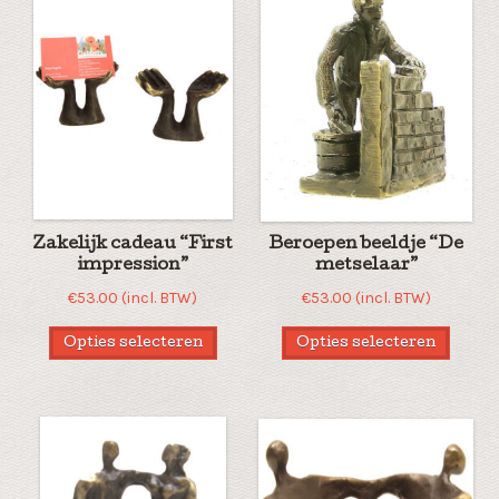
Zakelijk cadeau “First
Beroepen beeldje “De
impression”
metselaar”
€
53.00
(incl. BTW)
€
53.00
(incl. BTW)
Opties selecteren
Opties selecteren