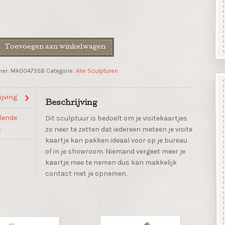
Toevoegen aan winkelwagen
mer:
MA00475SB
Categorie:
Alle Sculpturen
n"
jving
Beschrijving
lende
Dit sculptuur is bedoelt om je visitekaartjes
e
zo neer te zetten dat iedereen meteen je visite
kaartje kan pakken ideaal voor op je bureau
of in je showroom. Niemand vergeet meer je
kaartje mee te nemen dus kan makkelijk
contact met je opnemen.