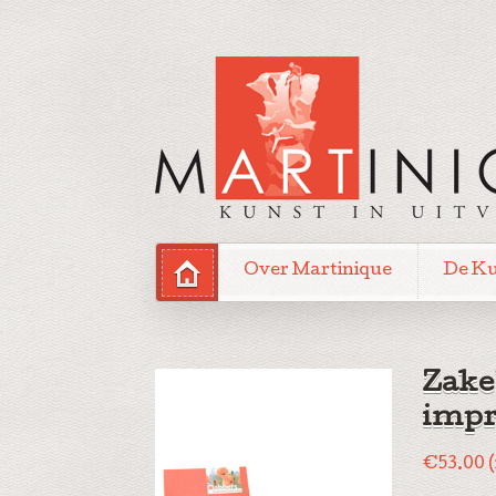
Over Martinique
De K
Zake
impr
€
53.00