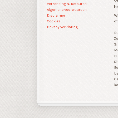
v
Verzending & Retouren
b
Algemene voorwaarden
Disclaimer
Wa
Cookies
of
Privacy verklaring
Ru
Ze
Sn
Ma
Ni
S
Ee
be
Ca
ka