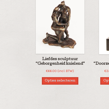
Liefdes sculptuur
“Geborgenheid knielend”
“Doorz
€
66.00
(incl. BTW)
€
3
Opties selecteren
Opt