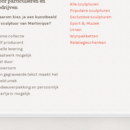
oor particulieren en
Alle sculpturen
edrijven
Populaire sculpturen
arom kies je een kunstbeeld
Exclusieve sculpturen
 sculptuur van Martinique?
Sport & Muziek
Urnen
Wijnpakketten
ime collectie
Relatiegeschenken
lf producent
elle levering
atwerk mogelijk
et duur
howroom
n gegraveerde tekst maakt het
eld uniek
deauverpakking en persoonlijk
artje is mogelijk