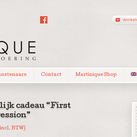
Winkel
unstenaars
Contact
Martinique Shop
lijk cadeau “First
ession”
(incl. BTW)