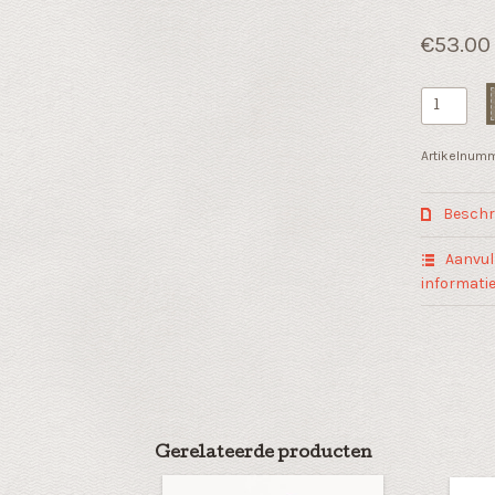
€
53.00
Zakelijk
cadeau
"First
Artikelnum
impressio
aantal
Beschri
Aanvul
informati
Gerelateerde producten