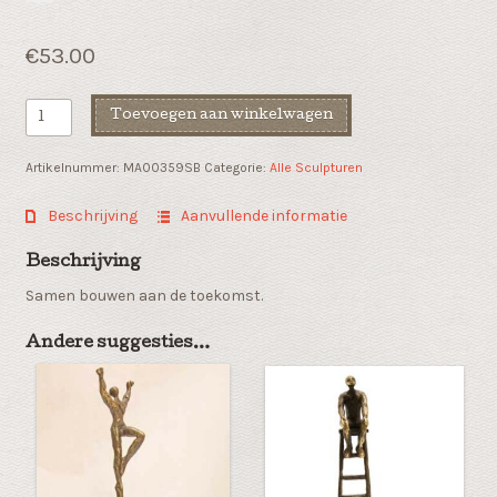
€
53.00
Beroepen
Toevoegen aan winkelwagen
beeldje
"De
Artikelnummer:
MA00359SB
Categorie:
Alle Sculpturen
metselaar"
aantal
Beschrijving
Aanvullende informatie
Beschrijving
Samen bouwen aan de toekomst.
Andere suggesties…