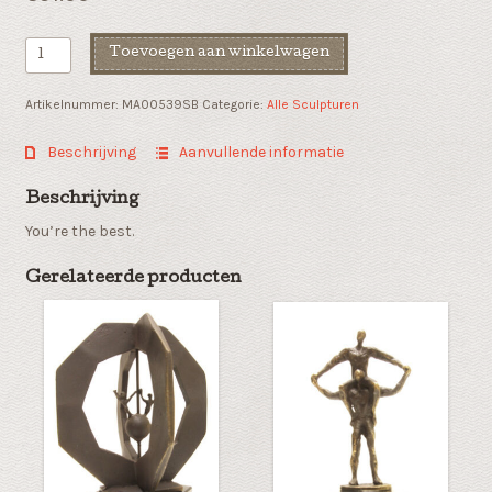
Sport
Toevoegen aan winkelwagen
award
"Champion"
Artikelnummer:
MA00539SB
Categorie:
Alle Sculpturen
aantal
Beschrijving
Aanvullende informatie
Beschrijving
You’re the best.
Gerelateerde producten