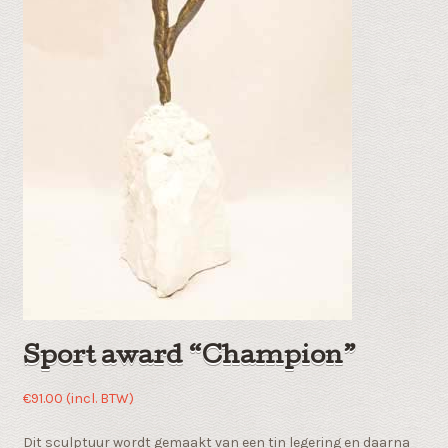
Sport award “Champion”
€
91.00
(incl. BTW)
Dit sculptuur wordt gemaakt van een tin legering en daarna