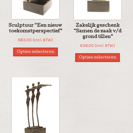
Sculptuur “Een nieuw
Zakelijk geschenk
toekomstperspectief”
“Samen de zaak v/d
grond tillen”
€
83.00
(incl. BTW)
€
38.00
(incl. BTW)
Opties selecteren
Opties selecteren