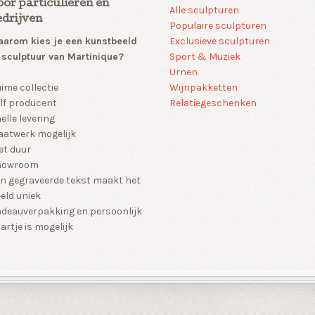
oor particulieren en
Alle sculpturen
edrijven
Populaire sculpturen
arom kies je een kunstbeeld
Exclusieve sculpturen
 sculptuur van Martinique?
Sport & Muziek
Urnen
Wijnpakketten
ime collectie
Relatiegeschenken
lf producent
elle levering
atwerk mogelijk
et duur
howroom
n gegraveerde tekst maakt het
eld uniek
deauverpakking en persoonlijk
artje is mogelijk