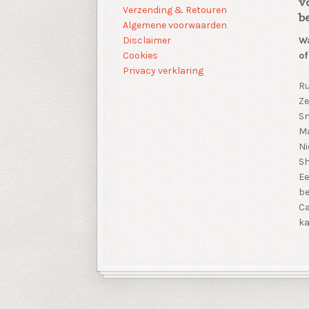
v
Verzending & Retouren
b
Algemene voorwaarden
Disclaimer
Wa
Cookies
of
Privacy verklaring
Ru
Ze
Sn
Ma
Ni
S
Ee
be
Ca
ka