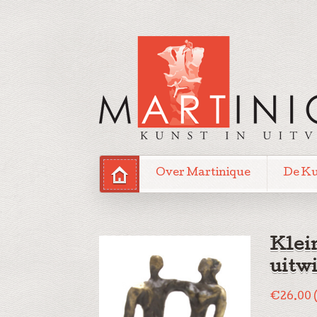
Over Martinique
De K
Klei
uitw
€
26.00