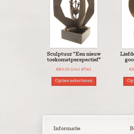
Sculptuur “Een nieuw
Liefd
toekomstperspectief”
goo
€
83.00
(incl. BTW)
€
5
Opties selecteren
Opt
Informatie
B