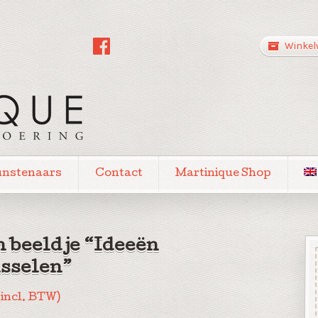
Winkel
unstenaars
Contact
Martinique Shop
n beeldje “Ideeën
isselen”
(incl. BTW)