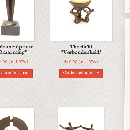
fdes sculptuur
Theelicht
Omarming”
“Verbondenheid”
4.00
(incl. BTW)
€
40.00
(incl. BTW)
ies selecteren
Opties selecteren