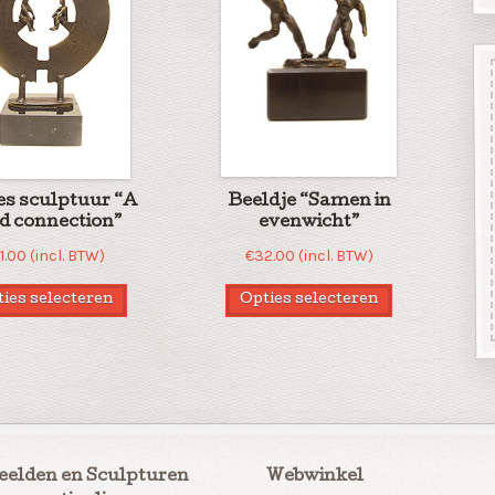
es sculptuur “A
Beeldje “Samen in
d connection”
evenwicht”
1.00
(incl. BTW)
€
32.00
(incl. BTW)
ies selecteren
Opties selecteren
eelden en Sculpturen
Webwinkel