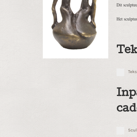
Dit sculptu
Het sculptu
Tek
Teks
Inp
cad
Scul