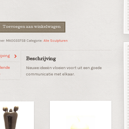
Toevoegen aan winkelwagen
mer:
MA00337SB
Categorie:
Alle Sculpturen
en"
jving
Beschrijving
lende
Nieuwe ideeën vloeien voort uit een goede
e
communicatie met elkaar.