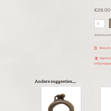
€
26.00
Klein
beeldje
"Ideeën
Artikelnum
uitwissel
aantal
Beschri
Aanvul
informati
Andere suggesties…