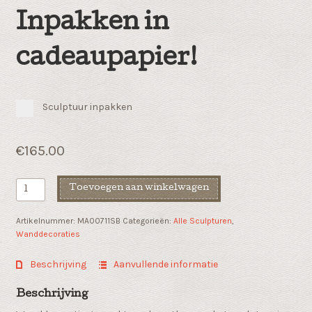
Inpakken in
cadeaupapier!
Sculptuur inpakken
€
165.00
Wanddecoratie
Toevoegen aan winkelwagen
"Heart
to
Artikelnummer:
MA00711SB
Categorieën:
Alle Sculpturen
,
heart"
Wanddecoraties
aantal
Beschrijving
Aanvullende informatie
Beschrijving