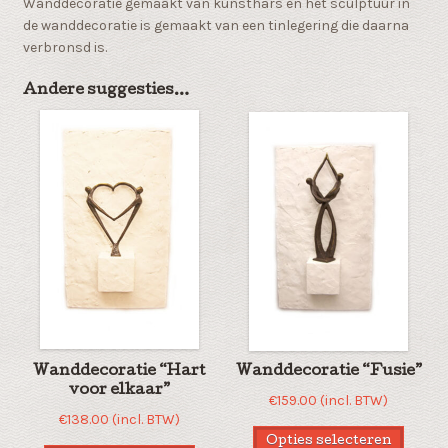
Wanddecoratie gemaakt van kunsthars en het sculptuur in
de wanddecoratie is gemaakt van een tinlegering die daarna
verbronsd is.
Andere suggesties…
Wanddecoratie “Hart
Wanddecoratie “Fusie”
voor elkaar”
€
159.00
(incl. BTW)
€
138.00
(incl. BTW)
Opties selecteren