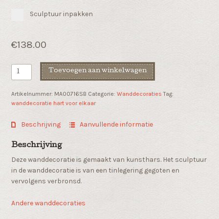
Sculptuur inpakken
€
138.00
Wanddecoratie
Toevoegen aan winkelwagen
"Hart
voor
Artikelnummer:
MA00716SB
Categorie:
Wanddecoraties
Tag:
elkaar"
wanddecoratie hart voor elkaar
aantal
Beschrijving
Aanvullende informatie
Beschrijving
Deze wanddecoratie is gemaakt van kunsthars. Het sculptuur
in de wanddecoratie is van een tinlegering gegoten en
vervolgens verbronsd.
Andere wanddecoraties