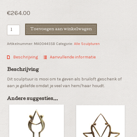
€
264.00
Liefdes
Toevoegen aan winkelwagen
sculptuur
"Intense"
Artikelnummer:
MA00445SB
Categorie:
Alle Sculpturen
aantal
Beschrijving
Aanvullende informatie
Beschrijving
Dit sculptuur is mooi om te geven als bruiloft geschenk of
aan je geliefde omdat je veel van hem/haar houdt.
Andere suggesties…