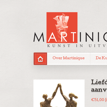
Over Martinique
De K
Lief
aanv
€
51.00
(