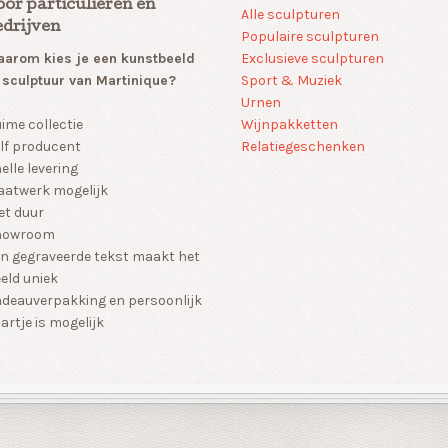
oor particulieren en
Alle sculpturen
edrijven
Populaire sculpturen
arom kies je een kunstbeeld
Exclusieve sculpturen
 sculptuur van Martinique?
Sport & Muziek
Urnen
Wijnpakketten
ime collectie
Relatiegeschenken
lf producent
elle levering
atwerk mogelijk
et duur
howroom
n gegraveerde tekst maakt het
eld uniek
deauverpakking en persoonlijk
artje is mogelijk