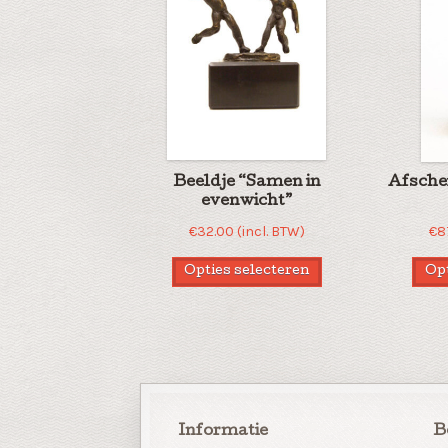
Beeldje “Samen in
Afsche
evenwicht”
€
32.00
(incl. BTW)
€
8
Opties selecteren
Opt
Informatie
B