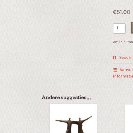
€
51.00
Liefdes
beeldje
"Elkaar
Artikelnum
goed
aanvoelen
Beschri
aantal
Aanvul
informati
Andere suggesties…