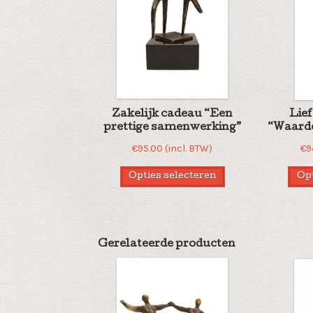
Zakelijk cadeau “Een
Lie
prettige samenwerking”
“Waarde
€
95.00
(incl. BTW)
€
9
Opties selecteren
Opt
Gerelateerde producten