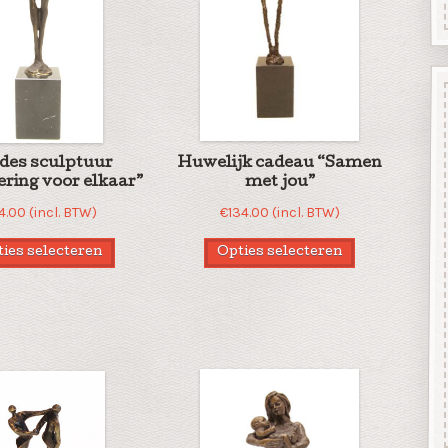
fdes sculptuur
Huwelijk cadeau “Samen
ring voor elkaar”
met jou”
4.00
(incl. BTW)
€
134.00
(incl. BTW)
ies selecteren
Opties selecteren