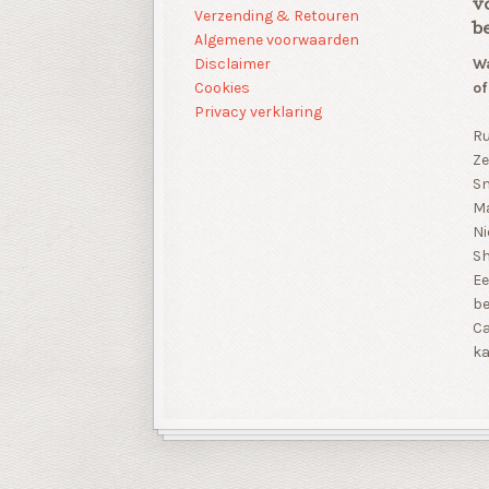
v
Verzending & Retouren
b
Algemene voorwaarden
Disclaimer
Wa
Cookies
of
Privacy verklaring
Ru
Ze
Sn
Ma
Ni
S
Ee
be
Ca
ka