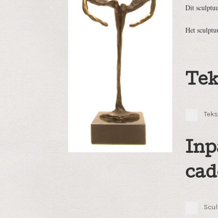
Dit sculptu
Het sculpt
Tek
Teks
Inp
cad
Scul