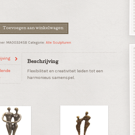
Toevoegen aan winkelwagen
mer:
MA00324SB
Categorie:
Alle Sculpturen
"
jving
Beschrijving
lende
Flexibiliteit en creativiteit leiden tot een
e
harmonieus samenspel.