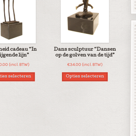
heid cadeau “In
Dans sculptuur “Dansen
ijgende lijn”
op de golven van de tijd”
10.00
(incl. BTW)
€
34.00
(incl. BTW)
ies selecteren
Opties selecteren