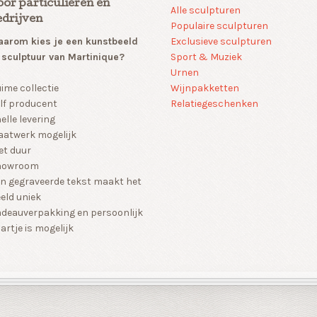
oor particulieren en
Alle sculpturen
edrijven
Populaire sculpturen
arom kies je een kunstbeeld
Exclusieve sculpturen
 sculptuur van Martinique?
Sport & Muziek
Urnen
Wijnpakketten
ime collectie
Relatiegeschenken
lf producent
elle levering
atwerk mogelijk
et duur
howroom
n gegraveerde tekst maakt het
eld uniek
deauverpakking en persoonlijk
artje is mogelijk