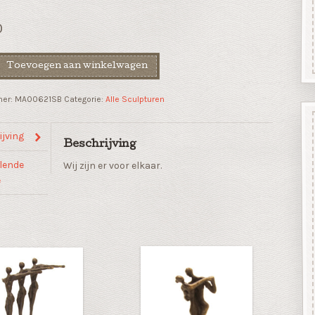
0
Toevoegen aan winkelwagen
mer:
MA00621SB
Categorie:
Alle Sculpturen
jving
Beschrijving
lende
Wij zijn er voor elkaar.
e