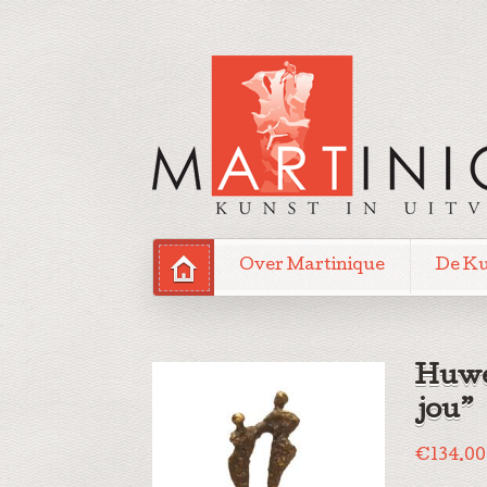
Over Martinique
De K
Huwe
jou”
€
134.00