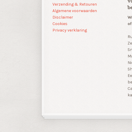
v
Verzending & Retouren
b
Algemene voorwaarden
Disclaimer
Wa
Cookies
of
Privacy verklaring
Ru
Ze
Sn
Ma
Ni
S
Ee
be
Ca
ka