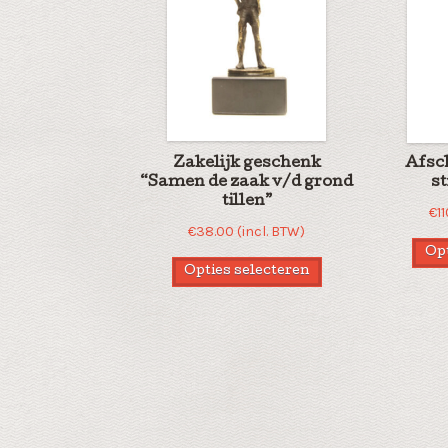
Zakelijk geschenk
Afsc
“Samen de zaak v/d grond
st
tillen”
€
1
€
38.00
(incl. BTW)
Opt
Opties selecteren