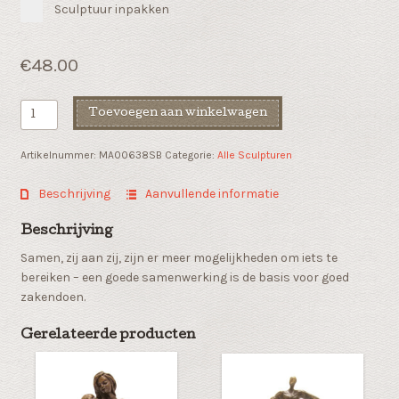
Sculptuur inpakken
€
48.00
Zakelijk
Toevoegen aan winkelwagen
geschenk
"Een
Artikelnummer:
MA00638SB
Categorie:
Alle Sculpturen
prettige
samenwerking"
Beschrijving
Aanvullende informatie
aantal
Beschrijving
Samen, zij aan zij, zijn er meer mogelijkheden om iets te
bereiken – een goede samenwerking is de basis voor goed
zakendoen.
Gerelateerde producten