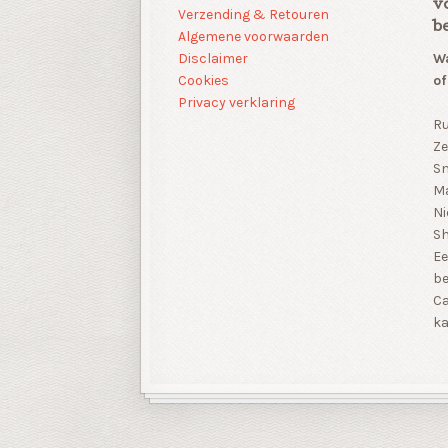
v
Verzending & Retouren
b
Algemene voorwaarden
Disclaimer
Wa
Cookies
of
Privacy verklaring
Ru
Ze
Sn
Ma
Ni
S
Ee
be
Ca
ka