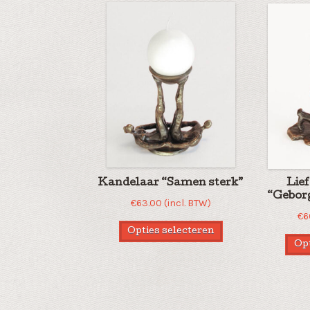
Kandelaar “Samen sterk”
Lie
“Geborg
€
63.00
(incl. BTW)
€
6
Opties selecteren
Opt