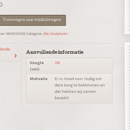
0
Toevoegen aan winkelwagen
mer:
MA00513SB
Categorie:
Alle Sculpturen
lende
Aanvullende informatie
e
Hoogte
38
(cm)
Motivatie
Er is moed voor nodig om
deze berg te beklimmen en
dat hebben wij samen
bereikt!