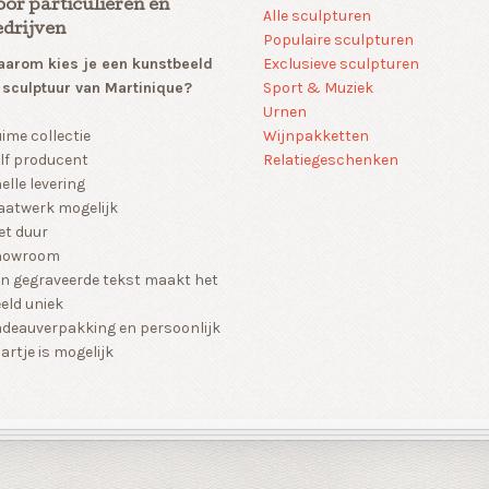
oor particulieren en
Alle sculpturen
edrijven
Populaire sculpturen
arom kies je een kunstbeeld
Exclusieve sculpturen
 sculptuur van Martinique?
Sport & Muziek
Urnen
Wijnpakketten
ime collectie
Relatiegeschenken
lf producent
elle levering
atwerk mogelijk
et duur
howroom
n gegraveerde tekst maakt het
eld uniek
deauverpakking en persoonlijk
artje is mogelijk