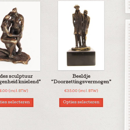
fdes sculptuur
Beeldje
enheid knielend”
“Doorzettingsvermogen”
6.00
(incl. BTW)
€
35.00
(incl. BTW)
ies selecteren
Opties selecteren