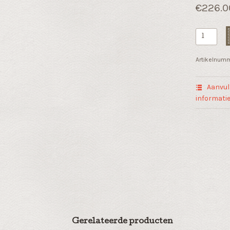
€
226.0
Zakelijk
geschenk
"De
Artikelnum
juiste
keuze
Aanvul
maken"
informati
van
kunsthars
aantal
Gerelateerde producten