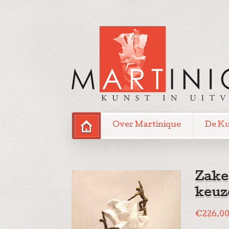
Over Martinique
De K
Zake
keuz
€
226.0