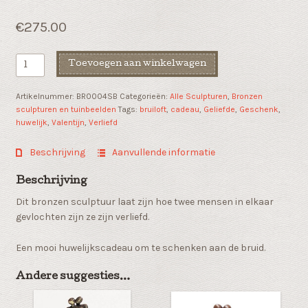
€
275.00
Bronzen
Toevoegen aan winkelwagen
sculptuur
"Verliefd"
Artikelnummer:
BR0004SB
Categorieën:
Alle Sculpturen
,
Bronzen
aantal
sculpturen en tuinbeelden
Tags:
bruiloft
,
cadeau
,
Geliefde
,
Geschenk
,
huwelijk
,
Valentijn
,
Verliefd
Beschrijving
Aanvullende informatie
Beschrijving
Dit bronzen sculptuur laat zijn hoe twee mensen in elkaar
gevlochten zijn ze zijn verliefd.
Een mooi huwelijkscadeau om te schenken aan de bruid.
Andere suggesties…