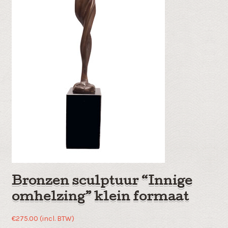
Bronzen sculptuur “Innige
omhelzing” klein formaat
€
275.00
(incl. BTW)