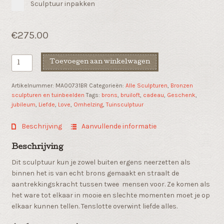
Sculptuur inpakken
€
275.00
Bronzen
Toevoegen aan winkelwagen
sculptuur
"Innige
Artikelnummer:
MA00731BR
Categorieën:
Alle Sculpturen
,
Bronzen
omhelzing"
sculpturen en tuinbeelden
Tags:
brons
,
bruiloft
,
cadeau
,
Geschenk
,
klein
jubileum
,
Liefde
,
Love
,
Omhelzing
,
Tuinsculptuur
formaat
aantal
Beschrijving
Aanvullende informatie
Beschrijving
Dit sculptuur kun je zowel buiten ergens neerzetten als
binnen het is van echt brons gemaakt en straalt de
aantrekkingskracht tussen twee mensen voor. Ze komen als
het ware tot elkaar in mooie en slechte momenten moet je op
elkaar kunnen tellen. Tenslotte overwint liefde alles.