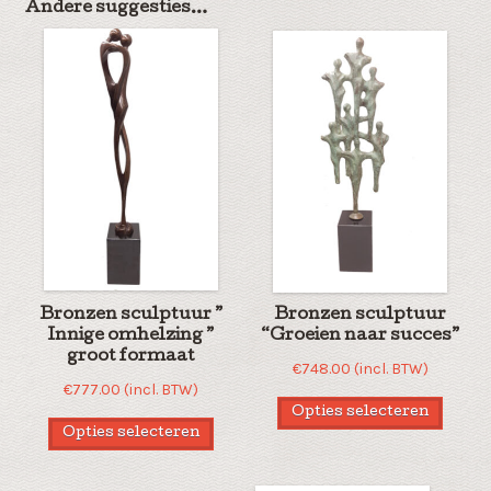
Andere suggesties…
Bronzen sculptuur ”
Bronzen sculptuur
Innige omhelzing ”
“Groeien naar succes”
groot formaat
€
748.00
(incl. BTW)
€
777.00
(incl. BTW)
Opties selecteren
Opties selecteren