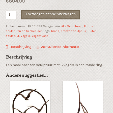
€
804.00
Bronzen
Toevoegen aan winkelwagen
sculptuur
"In
Artikelnummer:
BR0013SB
Categorieën:
Alle Sculpturen
,
Bronzen
vogelvlucht"
sculpturen en tuinbeelden
Tags:
brons
,
bronzen sculptuur
,
Buiten
aantal
sculptuur
,
Vogels
,
Vogelvlucht
Beschrijving
Aanvullende informatie
Beschrijving
Een mooi bronzen sculptuur met 3 vogels in een ronde ring.
Andere suggesties…