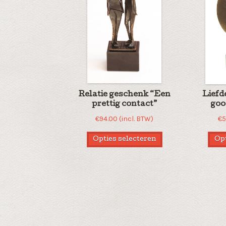
Relatie geschenk “Een
Liefd
prettig contact”
goo
€
94.00
(incl. BTW)
€
5
Opties selecteren
Opt