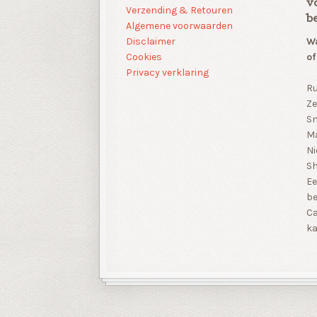
v
Verzending & Retouren
b
Algemene voorwaarden
Disclaimer
Wa
Cookies
of
Privacy verklaring
Ru
Ze
Sn
Ma
Ni
S
Ee
be
Ca
ka