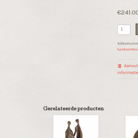
€
241.0
Vogel
sculptuur
"De
Artikelnum
overtocht
tuinbeelden
aantal
Aanvul
informati
Gerelateerde producten