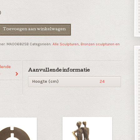
0
Toevoegen aan winkelwagen
mer:
MA00682SB
Categorieën:
Alle Sculpturen
,
Bronzen sculpturen en
"gepatineerd
lende
Aanvullende informatie
e
Hoogte (cm)
24