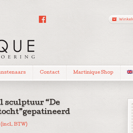
Winkel
unstenaars
Contact
Martinique Shop
l sculptuur “De
tocht”gepatineerd
(incl. BTW)