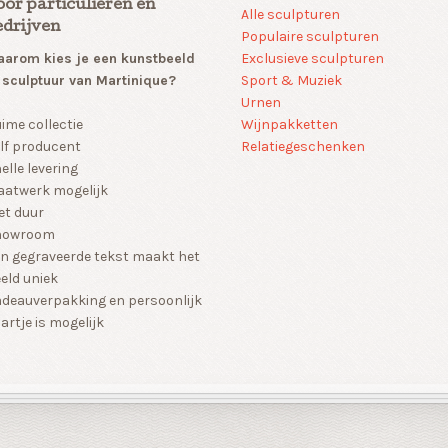
oor particulieren en
Alle sculpturen
edrijven
Populaire sculpturen
arom kies je een kunstbeeld
Exclusieve sculpturen
 sculptuur van Martinique?
Sport & Muziek
Urnen
Wijnpakketten
ime collectie
Relatiegeschenken
lf producent
elle levering
atwerk mogelijk
et duur
howroom
n gegraveerde tekst maakt het
eld uniek
deauverpakking en persoonlijk
artje is mogelijk