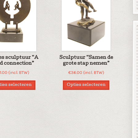
es sculptuur “A
Sculptuur “Samen de
d connection”
grote stap nemen”
1.00
(incl. BTW)
€
36.00
(incl. BTW)
ies selecteren
Opties selecteren