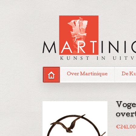
Over Martinique
De K
Voge
over
€
241.00