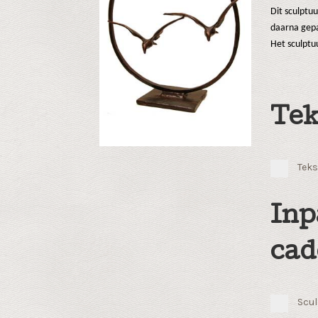
Dit sculptu
daarna gepa
Het sculptu
Tek
Teks
Inp
cad
Scul