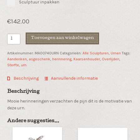
Sculptuur inpakken
€
142.00
As
Toevoegen aan winkelwagen
geschenk
"Voor
Artikelnummer:
MA00740URN
Categorieën:
Alle Sculpturen
,
Urnen
Tags:
altijd
Aandenken
,
asgeschenk
,
herinnering
,
Kaarsenhouder
,
Overlijden
,
in
Sterfte
,
urn
herinnering"
urn
Beschrijving
Aanvullende informatie
aantal
Beschrijving
Mooie herinneringen verzachten de pijn dit is de motivatie van
deze urn.
Andere suggesties…