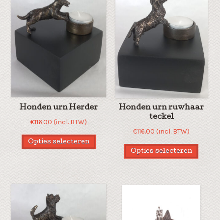
Honden urn Herder
Honden urn ruwhaar
teckel
€
116.00
(incl. BTW)
€
116.00
(incl. BTW)
Opties selecteren
Opties selecteren