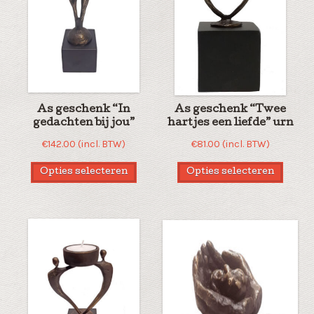
As geschenk “In
As geschenk “Twee
gedachten bij jou”
hartjes een liefde” urn
€
142.00
(incl. BTW)
€
81.00
(incl. BTW)
Opties selecteren
Opties selecteren