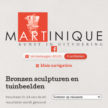
Winkelwagen:
€
0.00
0 artikelen
Main navigation
Bronzen sculpturen en
tuinbeelden
Resultaat 13–24 van de 40
Gesorteerd
resultaten wordt getoond
op