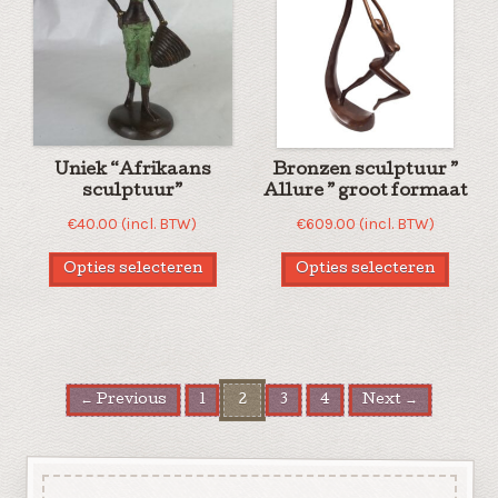
Uniek “Afrikaans
Bronzen sculptuur ”
sculptuur”
Allure ” groot formaat
€
40.00
(incl. BTW)
€
609.00
(incl. BTW)
Opties selecteren
Opties selecteren
← Previous
1
2
3
4
Next →