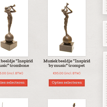
beeldje “Inspirid
Muziek beeldje “Inspirid
usic” trombone
by music” trompet
5.00
(incl. BTW)
€
95.00
(incl. BTW)
ies selecteren
Opties selecteren