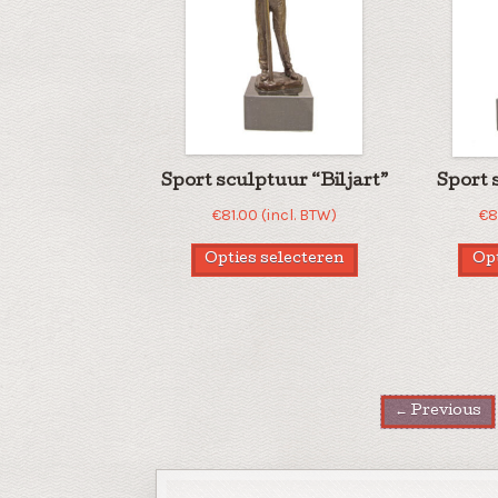
Sport sculptuur “Biljart”
Sport 
€
81.00
(incl. BTW)
€
8
Opties selecteren
Opt
← Previous