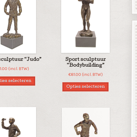
sculptuur “Judo”
Sport sculptuur
“Bodybuilding”
1.00
(incl. BTW)
€
81.00
(incl. BTW)
ies selecteren
Opties selecteren