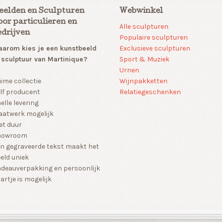
eelden en Sculpturen
Webwinkel
oor particulieren en
Alle sculpturen
edrijven
Populaire sculpturen
arom kies je een kunstbeeld
Exclusieve sculpturen
 sculptuur van Martinique?
Sport & Muziek
Urnen
Wijnpakketten
ime collectie
Relatiegeschenken
lf producent
elle levering
atwerk mogelijk
et duur
howroom
n gegraveerde tekst maakt het
eld uniek
deauverpakking en persoonlijk
artje is mogelijk