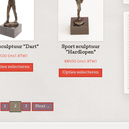
sculptuur “Dart”
Sport sculptuur
“Hardlopen”
1.00
(incl. BTW)
€
81.00
(incl. BTW)
ies selecteren
Opties selecteren
1
2
3
Next →