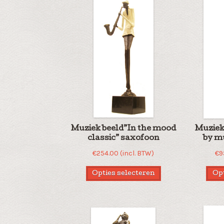
nieuwste
Muziek beeld”In the mood
Muziek 
classic” saxofoon
by m
€
254.00
(incl. BTW)
€
9
Opties selecteren
Opt