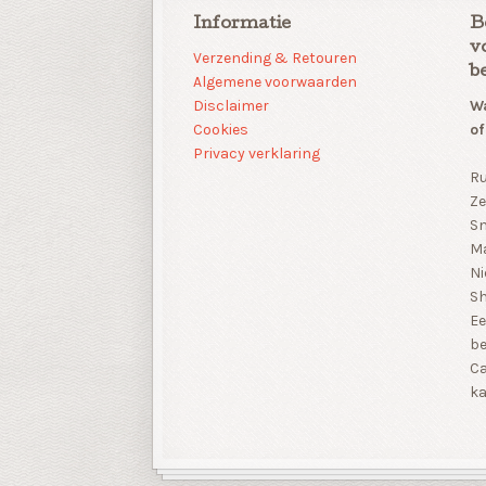
Informatie
B
v
Verzending & Retouren
b
Algemene voorwaarden
Disclaimer
Wa
Cookies
of
Privacy verklaring
Ru
Ze
Sn
Ma
Ni
S
Ee
be
Ca
ka