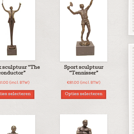
 sculptuur “The
Sport sculptuur
conductor”
“Tennisser”
31.00
(incl. BTW)
€
81.00
(incl. BTW)
ies selecteren
Opties selecteren