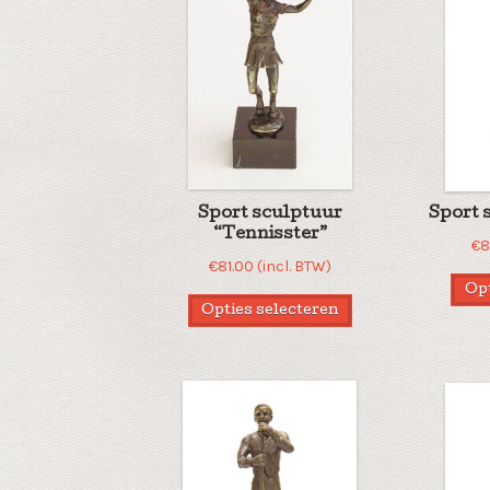
Sport sculptuur
Sport 
“Tennisster”
€
8
€
81.00
(incl. BTW)
Opt
Opties selecteren