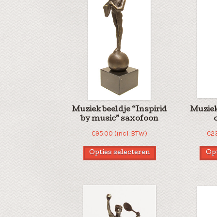
Muziek beeldje “Inspirid
Muziek
by music” saxofoon
€
95.00
(incl. BTW)
€
2
Opties selecteren
Opt