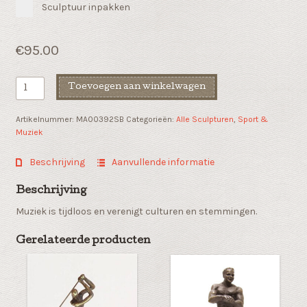
Sculptuur inpakken
€
95.00
Muziek
Toevoegen aan winkelwagen
beeldje
"Inspirid
Artikelnummer:
MA00392SB
Categorieën:
Alle Sculpturen
,
Sport &
by
Muziek
music"
saxofoon
Beschrijving
Aanvullende informatie
aantal
Beschrijving
Muziek is tijdloos en verenigt culturen en stemmingen.
Gerelateerde producten