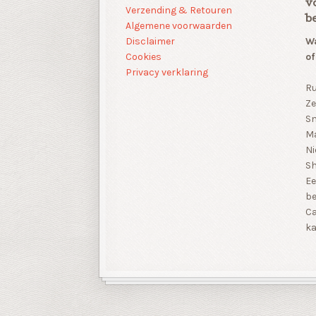
v
Verzending & Retouren
b
Algemene voorwaarden
Disclaimer
Wa
Cookies
of
Privacy verklaring
Ru
Ze
Sn
Ma
Ni
S
Ee
be
Ca
ka