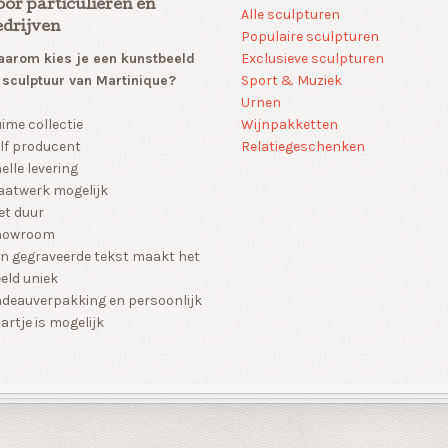
oor particulieren en
Alle sculpturen
edrijven
Populaire sculpturen
arom kies je een kunstbeeld
Exclusieve sculpturen
 sculptuur van Martinique?
Sport & Muziek
Urnen
Wijnpakketten
ime collectie
Relatiegeschenken
lf producent
elle levering
atwerk mogelijk
et duur
howroom
n gegraveerde tekst maakt het
eld uniek
deauverpakking en persoonlijk
artje is mogelijk