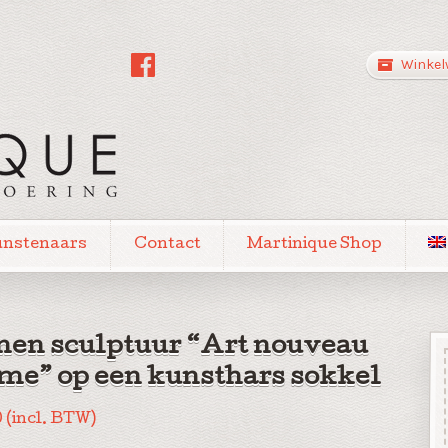
Winkel
unstenaars
Contact
Martinique Shop
en sculptuur “Art nouveau
e” op een kunsthars sokkel
0
(incl. BTW)