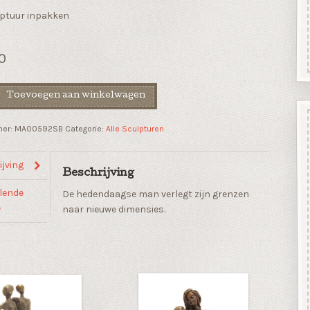
ptuur inpakken
0
Toevoegen aan winkelwagen
mer:
MA00592SB
Categorie:
Alle Sculpturen
jving
Beschrijving
lende
De hedendaagse man verlegt zijn grenzen
e
naar nieuwe dimensies.