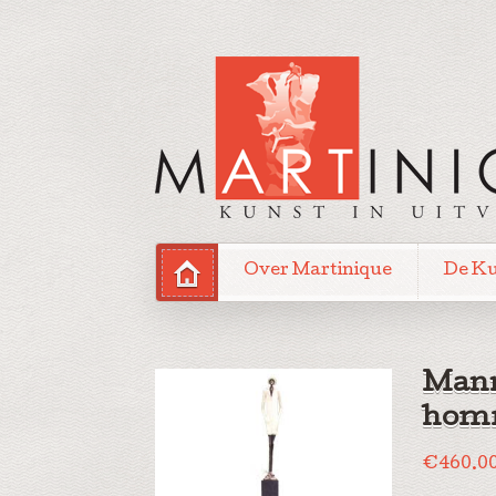
Over Martinique
De K
Mann
homm
€
460.0