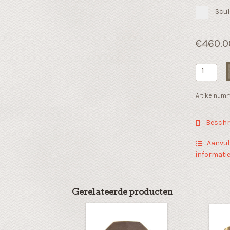
Scul
€
460.0
Mannen
sculptuur
"Art
Artikelnum
nouveau
homme"
Beschri
op
een
Aanvul
kunsthars
informati
sokkel
aantal
Gerelateerde producten