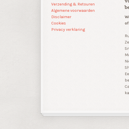
v
Verzending & Retouren
b
Algemene voorwaarden
Disclaimer
Wa
Cookies
of
Privacy verklaring
Ru
Ze
Sn
Ma
Ni
S
Ee
be
Ca
ka