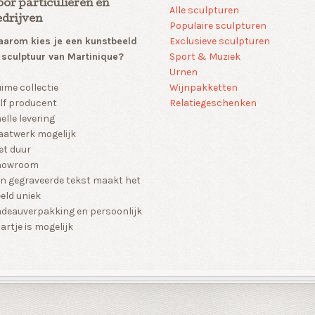
oor particulieren en
Alle sculpturen
edrijven
Populaire sculpturen
arom kies je een kunstbeeld
Exclusieve sculpturen
 sculptuur van Martinique?
Sport & Muziek
Urnen
Wijnpakketten
ime collectie
Relatiegeschenken
lf producent
elle levering
atwerk mogelijk
et duur
howroom
n gegraveerde tekst maakt het
eld uniek
deauverpakking en persoonlijk
artje is mogelijk