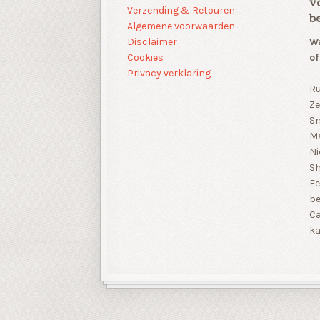
v
Verzending & Retouren
b
Algemene voorwaarden
Disclaimer
Wa
Cookies
of
Privacy verklaring
Ru
Ze
Sn
Ma
Ni
S
Ee
be
Ca
ka