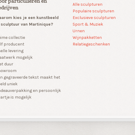
oor particulieren en
Alle sculpturen
edrijven
Populaire sculpturen
arom kies je een kunstbeeld
Exclusieve sculpturen
 sculptuur van Martinique?
Sport & Muziek
Urnen
Wijnpakketten
ime collectie
Relatiegeschenken
lf producent
elle levering
atwerk mogelijk
et duur
howroom
n gegraveerde tekst maakt het
eld uniek
deauverpakking en persoonlijk
artje is mogelijk