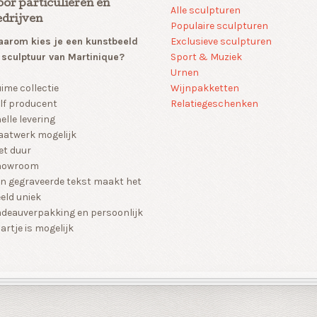
oor particulieren en
Alle sculpturen
edrijven
Populaire sculpturen
arom kies je een kunstbeeld
Exclusieve sculpturen
 sculptuur van Martinique?
Sport & Muziek
Urnen
Wijnpakketten
ime collectie
Relatiegeschenken
lf producent
elle levering
atwerk mogelijk
et duur
howroom
n gegraveerde tekst maakt het
eld uniek
deauverpakking en persoonlijk
artje is mogelijk