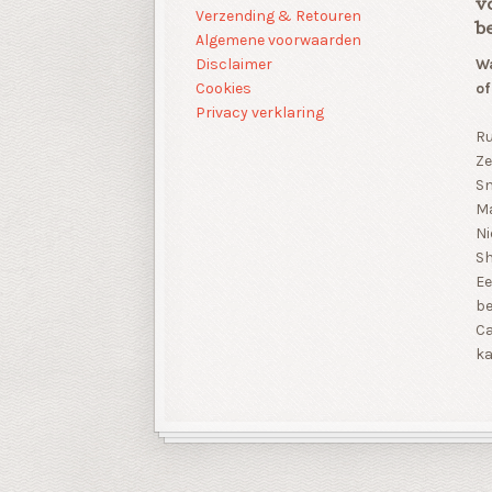
v
Verzending & Retouren
b
Algemene voorwaarden
Disclaimer
Wa
Cookies
of
Privacy verklaring
Ru
Ze
Sn
Ma
Ni
S
Ee
be
Ca
ka