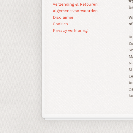
v
Verzending & Retouren
b
Algemene voorwaarden
Disclaimer
Wa
Cookies
of
Privacy verklaring
Ru
Ze
Sn
Ma
Ni
S
Ee
be
Ca
ka