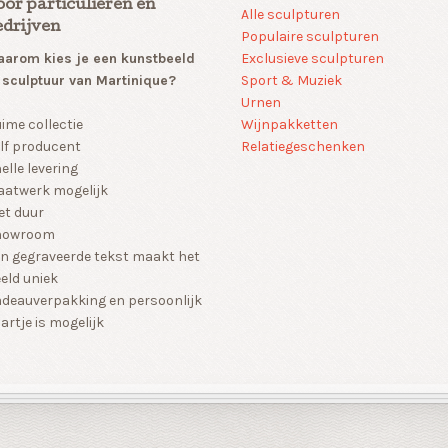
oor particulieren en
Alle sculpturen
edrijven
Populaire sculpturen
arom kies je een kunstbeeld
Exclusieve sculpturen
 sculptuur van Martinique?
Sport & Muziek
Urnen
Wijnpakketten
ime collectie
Relatiegeschenken
lf producent
elle levering
atwerk mogelijk
et duur
howroom
n gegraveerde tekst maakt het
eld uniek
deauverpakking en persoonlijk
artje is mogelijk