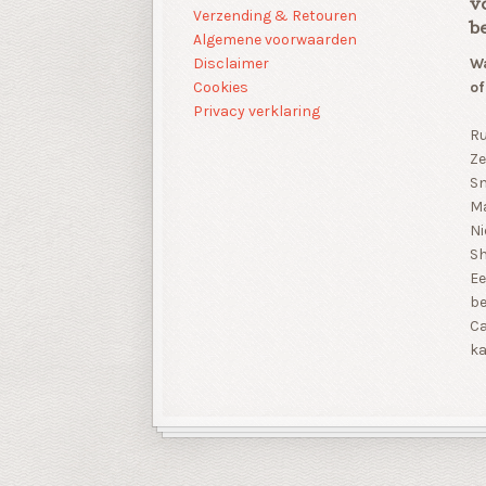
v
Verzending & Retouren
b
Algemene voorwaarden
Disclaimer
Wa
Cookies
of
Privacy verklaring
Ru
Ze
Sn
Ma
Ni
S
Ee
be
Ca
ka