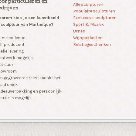
oor particulieren en
Alle sculpturen
edrijven
Populaire sculpturen
arom kies je een kunstbeeld
Exclusieve sculpturen
 sculptuur van Martinique?
Sport & Muziek
Urnen
Wijnpakketten
ime collectie
Relatiegeschenken
lf producent
elle levering
atwerk mogelijk
et duur
howroom
n gegraveerde tekst maakt het
eld uniek
deauverpakking en persoonlijk
artje is mogelijk