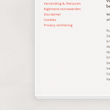
v
Verzending & Retouren
b
Algemene voorwaarden
Disclaimer
Wa
Cookies
of
Privacy verklaring
Ru
Ze
Sn
Ma
Ni
S
Ee
be
Ca
ka