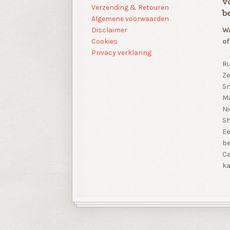
v
Verzending & Retouren
b
Algemene voorwaarden
Disclaimer
Wa
Cookies
of
Privacy verklaring
Ru
Ze
Sn
Ma
Ni
S
Ee
be
Ca
ka