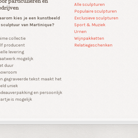
oor particulieren en
Alle sculpturen
edrijven
Populaire sculpturen
arom kies je een kunstbeeld
Exclusieve sculpturen
 sculptuur van Martinique?
Sport & Muziek
Urnen
Wijnpakketten
ime collectie
Relatiegeschenken
lf producent
elle levering
atwerk mogelijk
et duur
howroom
n gegraveerde tekst maakt het
eld uniek
deauverpakking en persoonlijk
artje is mogelijk