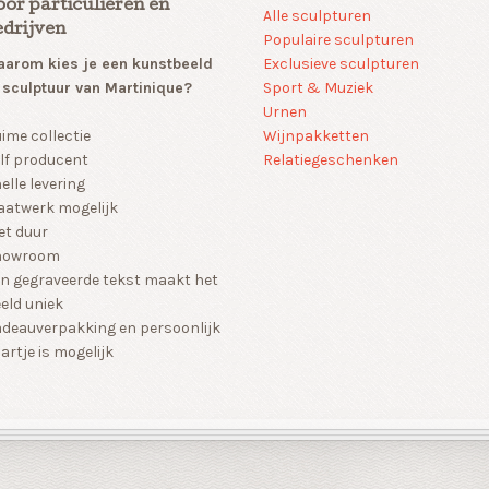
oor particulieren en
Alle sculpturen
edrijven
Populaire sculpturen
arom kies je een kunstbeeld
Exclusieve sculpturen
 sculptuur van Martinique?
Sport & Muziek
Urnen
Wijnpakketten
ime collectie
Relatiegeschenken
lf producent
elle levering
atwerk mogelijk
et duur
howroom
n gegraveerde tekst maakt het
eld uniek
deauverpakking en persoonlijk
artje is mogelijk