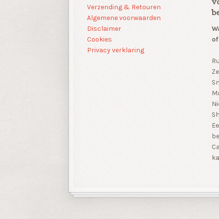
v
Verzending & Retouren
b
Algemene voorwaarden
Disclaimer
Wa
Cookies
of
Privacy verklaring
Ru
Ze
Sn
Ma
Ni
S
Ee
be
Ca
ka