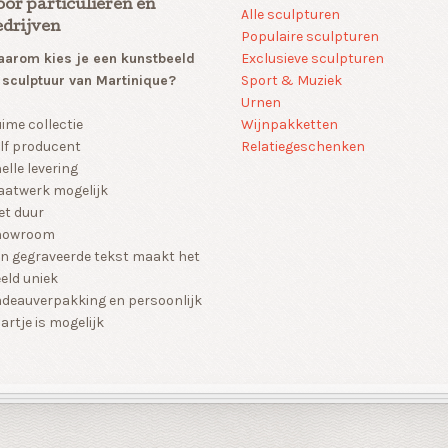
oor particulieren en
Alle sculpturen
edrijven
Populaire sculpturen
arom kies je een kunstbeeld
Exclusieve sculpturen
 sculptuur van Martinique?
Sport & Muziek
Urnen
Wijnpakketten
ime collectie
Relatiegeschenken
lf producent
elle levering
atwerk mogelijk
et duur
howroom
n gegraveerde tekst maakt het
eld uniek
deauverpakking en persoonlijk
artje is mogelijk