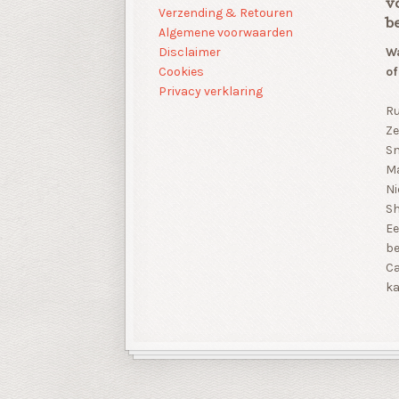
v
Verzending & Retouren
b
Algemene voorwaarden
Disclaimer
Wa
Cookies
of
Privacy verklaring
Ru
Ze
Sn
Ma
Ni
S
Ee
be
Ca
ka