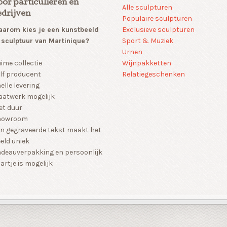
oor particulieren en
Alle sculpturen
edrijven
Populaire sculpturen
arom kies je een kunstbeeld
Exclusieve sculpturen
 sculptuur van Martinique?
Sport & Muziek
Urnen
Wijnpakketten
ime collectie
Relatiegeschenken
lf producent
elle levering
atwerk mogelijk
et duur
howroom
n gegraveerde tekst maakt het
eld uniek
deauverpakking en persoonlijk
artje is mogelijk