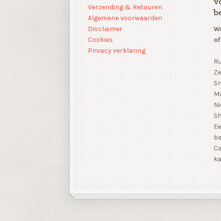
v
Verzending & Retouren
b
Algemene voorwaarden
Disclaimer
Wa
Cookies
of
Privacy verklaring
Ru
Ze
Sn
Ma
Ni
S
Ee
be
Ca
ka