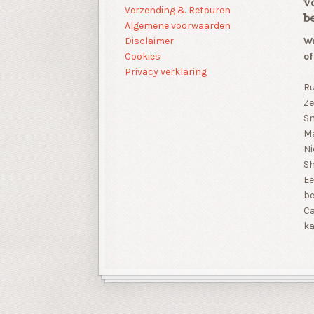
v
Verzending & Retouren
b
Algemene voorwaarden
Disclaimer
Wa
Cookies
of
Privacy verklaring
Ru
Ze
Sn
Ma
Ni
S
Ee
be
Ca
ka