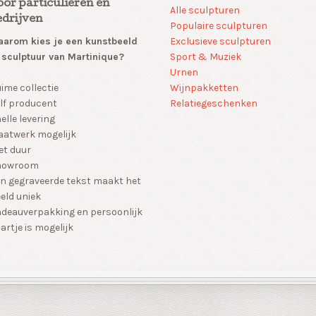
oor particulieren en
Alle sculpturen
edrijven
Populaire sculpturen
arom kies je een kunstbeeld
Exclusieve sculpturen
 sculptuur van Martinique?
Sport & Muziek
Urnen
Wijnpakketten
ime collectie
Relatiegeschenken
lf producent
elle levering
atwerk mogelijk
et duur
howroom
n gegraveerde tekst maakt het
eld uniek
deauverpakking en persoonlijk
artje is mogelijk