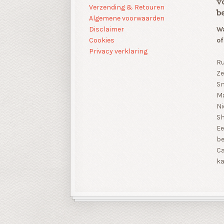
v
Verzending & Retouren
b
Algemene voorwaarden
Disclaimer
Wa
Cookies
of
Privacy verklaring
Ru
Ze
Sn
Ma
Ni
S
Ee
be
Ca
ka