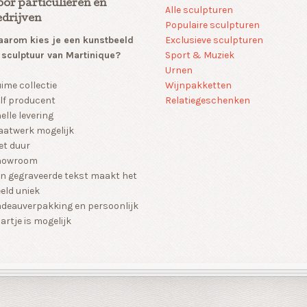
oor particulieren en
Alle sculpturen
edrijven
Populaire sculpturen
arom kies je een kunstbeeld
Exclusieve sculpturen
 sculptuur van Martinique?
Sport & Muziek
Urnen
Wijnpakketten
ime collectie
Relatiegeschenken
lf producent
elle levering
atwerk mogelijk
et duur
howroom
n gegraveerde tekst maakt het
eld uniek
deauverpakking en persoonlijk
artje is mogelijk